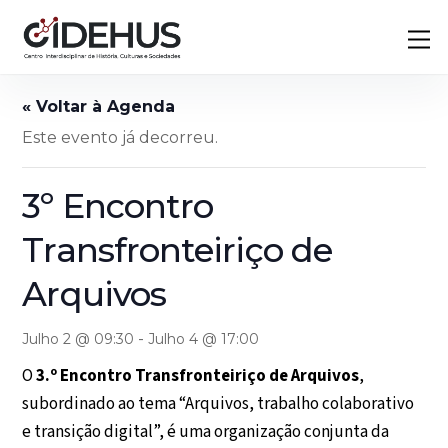
Skip
Back
M
to
To
content
Top
Este evento já decorreu.
3º Encontro
Transfronteiriço de
Arquivos
-
Julho 2 @ 09:30
Julho 4 @ 17:00
O
3.º Encontro Transfronteiriço de Arquivos
,
subordinado ao tema “Arquivos, trabalho colaborativo
e transição digital”, é uma organização conjunta da