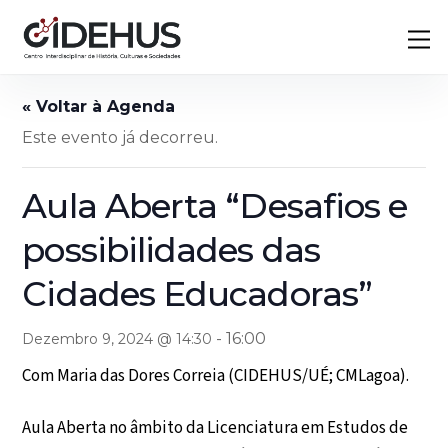
Skip
Back
M
to
To
content
Top
Este evento já decorreu.
Aula Aberta “Desafios e
possibilidades das
Cidades Educadoras”
-
16:00
Dezembro 9, 2024 @ 14:30
Com Maria das Dores Correia (CIDEHUS/UÉ; CMLagoa).
Aula Aberta no âmbito da Licenciatura em Estudos de