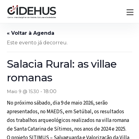
Skip
Back
M
to
To
content
Top
Este evento já decorreu.
Salacia Rural: as villae
romanas
-
18:00
Maio 9 @ 15:30
No próximo sábado, dia 9 de maio 2026, serão
apresentados, no MAEDS, em Setúbal, os resultados
dos trabalhos arqueológicos realizados na villa romana
de Santa Catarina de Sítimos, nos anos de 2024 e 2025.
O projeto SITIMUS – Salvaguarda e Valorização da Villa