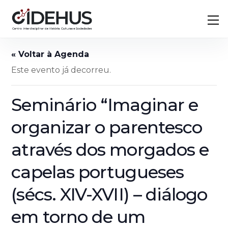
Skip
Back
M
to
To
content
Top
Este evento já decorreu.
Seminário “Imaginar e
organizar o parentesco
através dos morgados e
capelas portugueses
(sécs. XIV-XVII) – diálogo
em torno de um