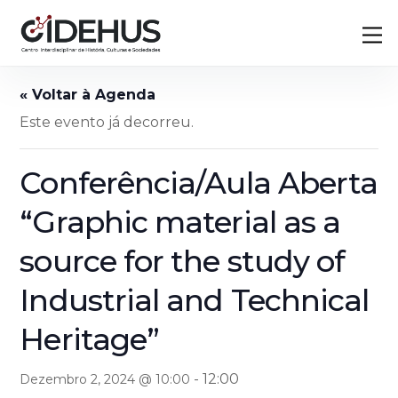
Skip
Back
M
to
To
content
Top
Este evento já decorreu.
Conferência/Aula Aberta
“Graphic material as a
source for the study of
Industrial and Technical
Heritage”
-
12:00
Dezembro 2, 2024 @ 10:00