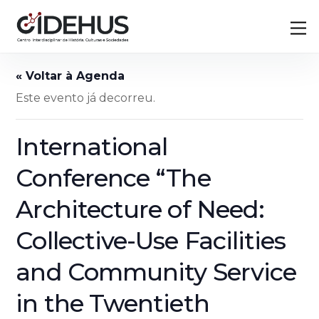
Skip
Back
M
to
To
content
Top
Este evento já decorreu.
International
Conference “The
Architecture of Need:
Collective-Use Facilities
and Community Service
in the Twentieth