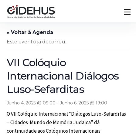
Skip
Back
M
to
To
content
Top
Este evento já decorreu.
VII Colóquio
Internacional Diálogos
Luso-Sefarditas
-
Junho 4, 2025 @ 09:00
Junho 6, 2025 @ 19:00
O VII Colóquio Internacional “Diálogos Luso-Sefarditas
– Cidades-Mundo de Memória Judaica” dá
continuidade aos Colóquios Internacionais