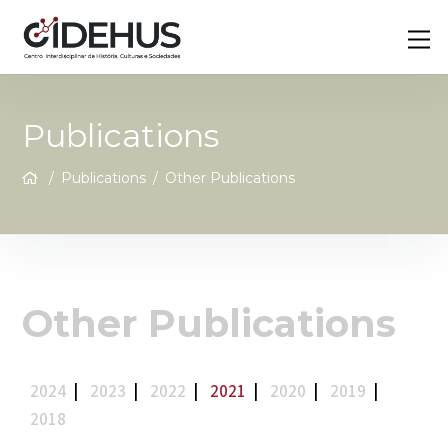
Skip
Back
M
to
To
content
Top
Publications
/
Publications
/
Other Publications
Other Publications
2024
|
2023
|
2022
|
2021
|
2020
|
2019
|
2018