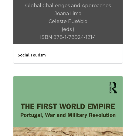
Global Challenges and Approaches
Joana Lima
Celeste Eusébio
(eds.)
ISBN 978-1-78924-121-1
Social Tourism