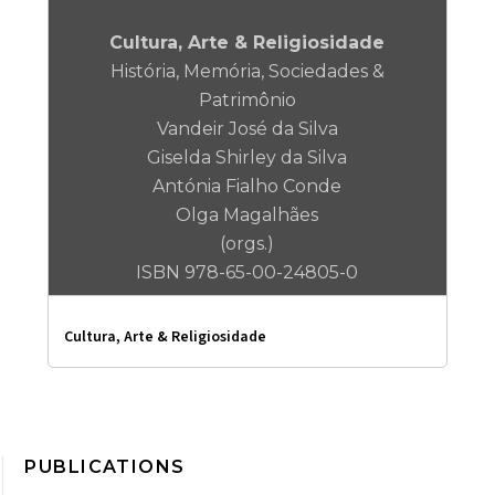
Cultura, Arte & Religiosidade
História, Memória, Sociedades &
Patrimônio
Vandeir José da Silva
Giselda Shirley da Silva
Antónia Fialho Conde
Olga Magalhães
(orgs.)
ISBN 978-65-00-24805-0
Cultura, Arte & Religiosidade
PUBLICATIONS