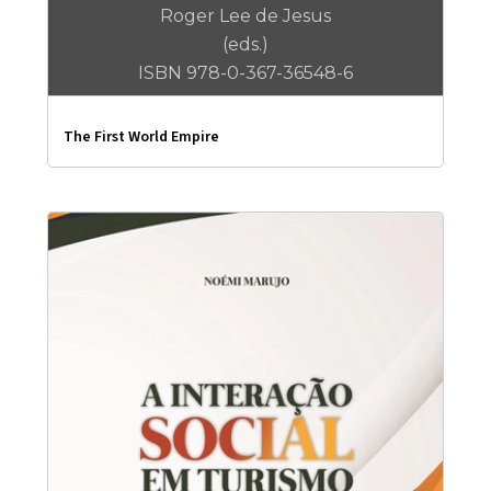
Roger Lee de Jesus
(eds.)
ISBN 978-0-367-36548-6
The First World Empire