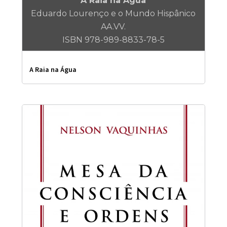
A Raia na Água
Eduardo Lourenço e o Mundo Hispânico
AA.VV.
ISBN 978-989-8833-78-5
A Raia na Água