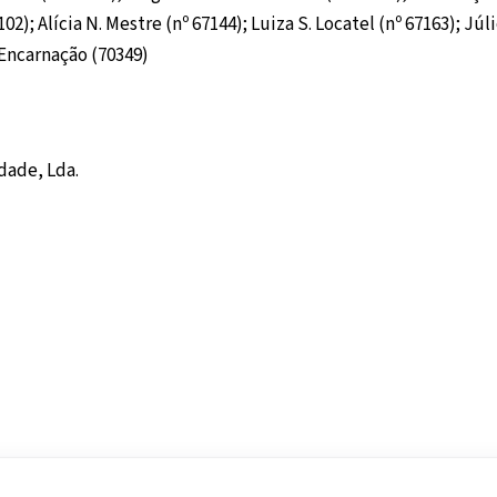
2); Alícia N. Mestre (nº 67144); Luiza S. Locatel (nº 67163); Júl
 Encarnação (70349)
dade, Lda.