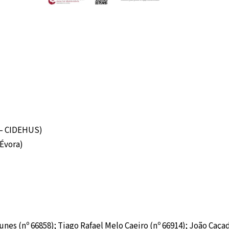
 – CIDEHUS)
Évora)
nes (nº 66858); Tiago Rafael Melo Caeiro (nº 66914); João Caçad