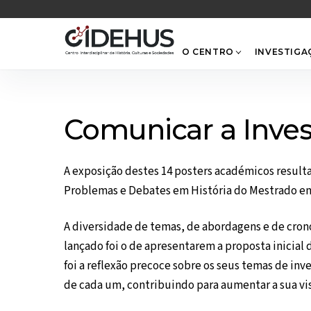
Skip
to
content
O CENTRO
INVESTIGA
Comunicar a Inves
A exposição destes 14 posters académicos result
Problemas e Debates em História do Mestrado em 
A diversidade de temas, de abordagens e de crono
lançado foi o de apresentarem a proposta inicial 
foi a reflexão precoce sobre os seus temas de in
de cada um, contribuindo para aumentar a sua vi