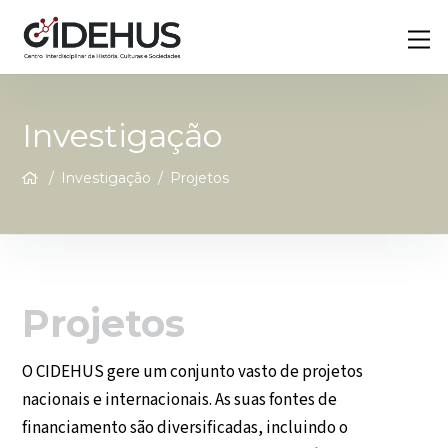
Skip
Back
M
to
To
content
Top
Investigação
/
Investigação
/
Projetos
Projetos
O CIDEHUS gere um conjunto vasto de projetos
nacionais e internacionais. As suas fontes de
financiamento são diversificadas, incluindo o