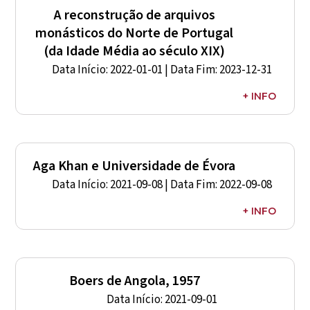
Venezia; Università Iuav Venezia; CIDEHUS; Tintera
A reconstrução de arquivos
(Cairo)
monásticos do Norte de Portugal
(da Idade Média ao século XIX)
Data Início: 2022-01-01 | Data Fim: 2023-12-31
+ INFO
Representante CIDEHUS:
Ricardo Seabra
Entidade Financiadora: FCT
Referência: EXPL/HAR-HIS/0535/2021
Aga Khan e Universidade de Évora
Data Início: 2021-09-08 | Data Fim: 2022-09-08
+ INFO
Representante CIDEHUS: João Rocha
Entidade Financiadora: AKTC Education Programme
Boers de Angola, 1957
Data Início: 2021-09-01