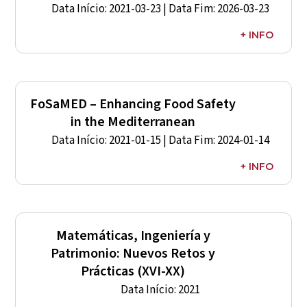
Data Início: 2021-03-23 | Data Fim: 2026-03-23
+ INFO
Representante CIDEHUS: –
Entidade Financiadora: Laboratório Colaborativo
(CoLAB)
FoSaMED – Enhancing Food Safety
in the Mediterranean
Data Início: 2021-01-15 | Data Fim: 2024-01-14
+ INFO
Representante CIDEHUS:
Sónia Bombico
Entidade Financiadora: Comissão
Europeia/ERASMUS +
Matemáticas, Ingeniería y
Referência: 618518-EPP-1-2020-1-PT-EPPKA2-CBHE-
Patrimonio: Nuevos Retos y
Prácticas (XVI-XX)
JP
Data Início: 2021