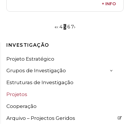
+ INFO
Investigador Responsável:
Ana Cardoso de Matos
Referência: MIPNRP / PID2020- 113702RB-I009
«
‹
4
5
6
7
›
INVESTIGAÇÃO
Projeto Estratégico
Grupos de Investigação
Estruturas de Investigação
Projetos
Cooperação
Arquivo – Projectos Geridos