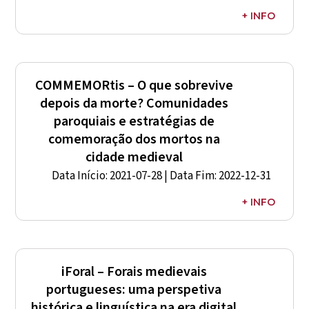
+ INFO
Representante CIDEHUS: –
Entidade Financiadora: Fundação Manuel Viegas
Guerreiro
COMMEMORtis – O que sobrevive
depois da morte? Comunidades
paroquiais e estratégias de
comemoração dos mortos na
cidade medieval
Data Início: 2021-07-28 | Data Fim: 2022-12-31
+ INFO
Representante CIDEHUS:
Hermínia Vilar
Entidade Financiadora: FCT
Referência: EXPL/HAR-HIS/0532/2021
iForal – Forais medievais
portugueses: uma perspetiva
histórica e linguística na era digital