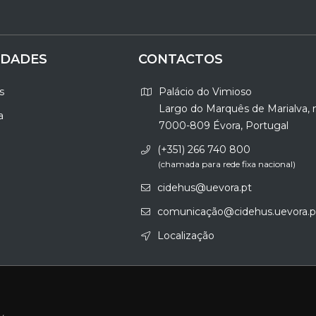
IDADES
CONTACTOS
s
Palácio do Vimioso
Largo do Marquês de Marialva, 
a
7000-809 Évora, Portugal
(+351) 266 740 800
(chamada para rede fixa nacional)
cidehus@uevora.pt
comunicação@cidehus.uevora.p
Localização