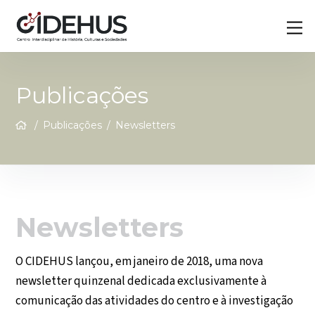
Skip
Back
M
to
To
content
Top
Publicações
/
Publicações
/
Newsletters
Newsletters
O CIDEHUS lançou, em janeiro de 2018, uma nova
newsletter quinzenal dedicada exclusivamente à
comunicação das atividades do centro e à investigação