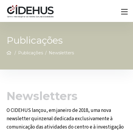
Skip
Back
M
to
To
content
Top
Publicações
/
Publicações
/
Newsletters
Newsletters
O CIDEHUS lançou, em janeiro de 2018, uma nova
newsletter quinzenal dedicada exclusivamente à
comunicação das atividades do centro e à investigação