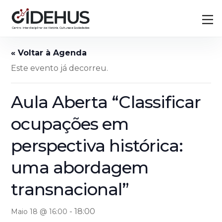
Skip
Back
M
to
To
content
Top
Este evento já decorreu.
Aula Aberta “Classificar
ocupações em
perspectiva histórica:
uma abordagem
transnacional”
-
18:00
Maio 18 @ 16:00