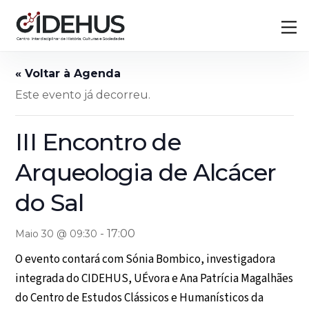
Skip
Back
M
to
To
content
Top
Este evento já decorreu.
III Encontro de
Arqueologia de Alcácer
do Sal
-
17:00
Maio 30 @ 09:30
O evento contará com Sónia Bombico, investigadora
integrada do CIDEHUS, UÉvora e Ana Patrícia Magalhães
do Centro de Estudos Clássicos e Humanísticos da