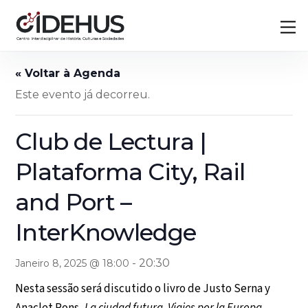
Skip
Back
M
to
To
content
Top
Este evento já decorreu.
Club de Lectura |
Plataforma City, Rail
and Port –
InterKnowledge
-
20:30
Janeiro 8, 2025 @ 18:00
Nesta sessão será discutido o livro de Justo Serna y