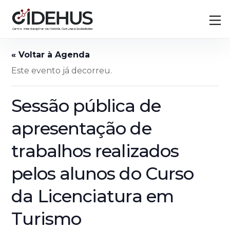
Skip
Back
M
to
To
content
Top
Este evento já decorreu.
Sessão pública de
apresentação de
trabalhos realizados
pelos alunos do Curso
da Licenciatura em
Turismo