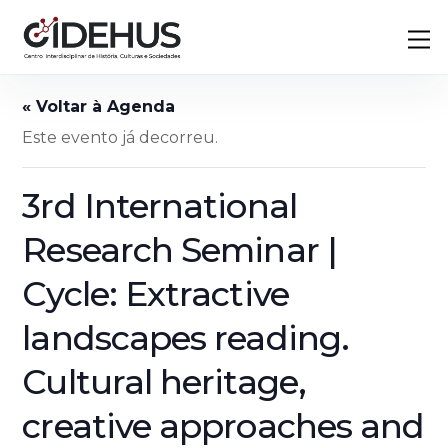
Skip
Back
M
to
To
content
Top
Este evento já decorreu.
3rd International
Research Seminar |
Cycle: Extractive
landscapes reading.
Cultural heritage,
creative approaches and