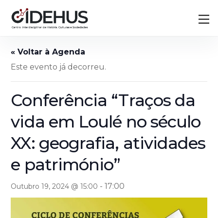
Skip
Back
M
to
To
content
Top
Este evento já decorreu.
Conferência “Traços da
vida em Loulé no século
XX: geografia, atividades
e património”
-
17:00
Outubro 19, 2024 @ 15:00