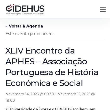
Skip
Back
M
to
To
content
Top
Este evento já decorreu.
XLIV Encontro da
APHES – Associação
Portuguesa de História
Económica e Social
-
Novembro 14, 2025 @ 09:30
Novembro 15, 2025 @
18:00
A Universidade de Évora e o CIDEHUS acolhem, em