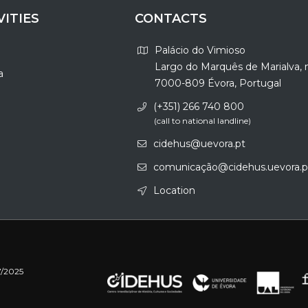
VITIES
CONTACTS
Palácio do Vimioso
Largo do Marquês de Marialva, 
a
7000-809 Évora, Portugal
(+351) 266 740 800
(call to national landline)
cidehus@uevora.pt
comunicação@cidehus.uevora.p
Location
7/2025