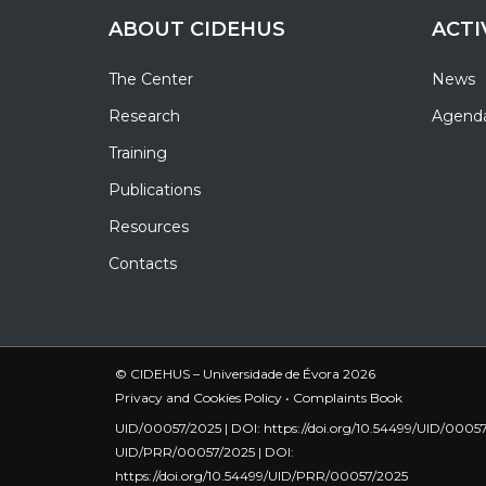
ABOUT CIDEHUS
ACTI
The Center
News
Research
Agend
Training
Publications
Resources
Contacts
© CIDEHUS – Universidade de Évora 2026
Privacy and Cookies Policy
•
Complaints Book
UID/00057/2025 | DOI:
https://doi.org/10.54499/UID/0005
UID/PRR/00057/2025 | DOI:
https://doi.org/10.54499/UID/PRR/00057/2025