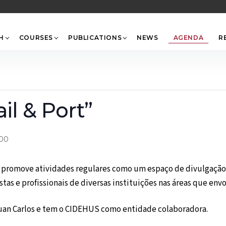
Back
To
Top
H
COURSES
PUBLICATIONS
NEWS
AGENDA
R
ail & Port”
:00
promove atividades regulares como um espaço de divulgação e
tas e profissionais de diversas instituições nas áreas que envo
Juan Carlos e tem o CIDEHUS como entidade colaboradora.