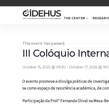
Skip
to
content
THE CENTER
RESEARC
This event has passed.
III Colóquio Intern
-
October 15, 2025 @ 09:30
October 17, 2025 @ 18:
O evento promove e divulga práticas de investi
se como espaço de resistência académica, de co
Participação da Prof.ª Fernanda Olival na Mesa-Re