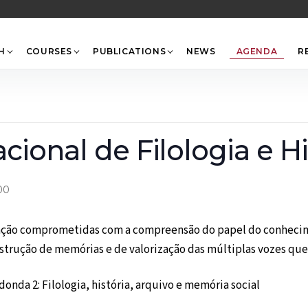
Back
To
Top
H
COURSES
PUBLICATIONS
NEWS
AGENDA
R
acional de Filologia e Hi
00
gação comprometidas com a compreensão do papel do conhecim
nstrução de memórias e de valorização das múltiplas vozes qu
donda 2: Filologia, história, arquivo e memória social