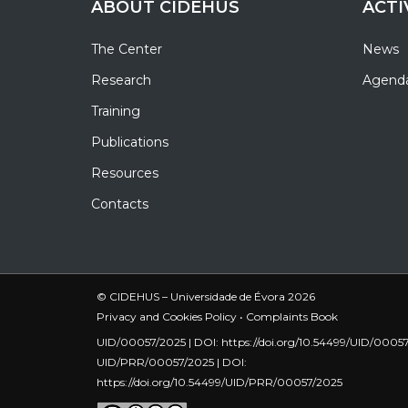
ABOUT CIDEHUS
ACTI
The Center
News
Research
Agend
Training
Publications
Resources
Contacts
© CIDEHUS – Universidade de Évora 2026
Privacy and Cookies Policy
•
Complaints Book
UID/00057/2025 | DOI:
https://doi.org/10.54499/UID/0005
UID/PRR/00057/2025 | DOI:
https://doi.org/10.54499/UID/PRR/00057/2025