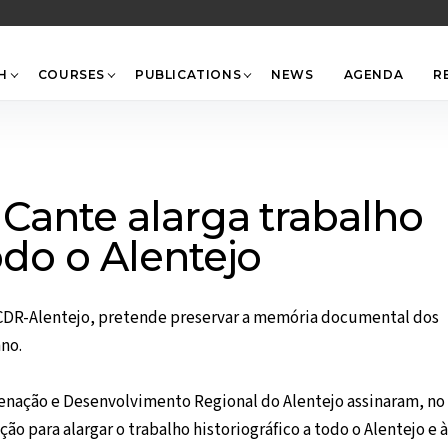
Back
To
Top
H
COURSES
PUBLICATIONS
NEWS
AGENDA
R
 Cante alarga trabalho
odo o Alentejo
CCDR-Alentejo, pretende preservar a memória documental dos
ano.
denação e Desenvolvimento Regional do Alentejo assinaram, no
o para alargar o trabalho historiográfico a todo o Alentejo e à