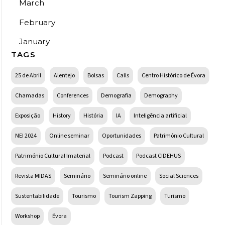
March
February
January
TAGS
25 de Abril
Alentejo
Bolsas
Calls
Centro Histórico de Évora
Chamadas
Conferences
Demografia
Demography
Exposição
History
História
IA
Inteligência artificial
NEI 2024
Online seminar
Oportunidades
Património Cultural
Património Cultural Imaterial
Podcast
Podcast CIDEHUS
Revista MIDAS
Seminário
Seminário online
Social Sciences
Sustentabilidade
Tourismo
Tourism Zapping
Turismo
Workshop
Évora