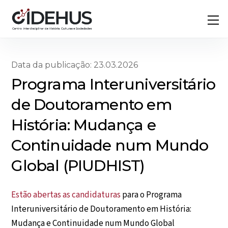
Skip
Back
M
to
To
content
Top
Data da publicação: 23.03.2026
Programa Interuniversitário
de Doutoramento em
História: Mudança e
Continuidade num Mundo
Global (PIUDHIST)
Estão abertas as candidaturas
para o Programa
Interuniversitário de Doutoramento em História:
Mudança e Continuidade num Mundo Global