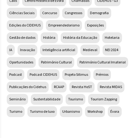
Calls
Centro Histórico de Évora
Chamadas
CIDEHUS - G3
Ciências Sociais
Concurso
Congressos
Demografia
Edições do CIDEHUS
Empreendedorismo
Exposições
Gestão de dados
História
História da Educação
Hotelaria
IA
Inovação
Inteligência artificial
Medieval
NEI 2024
Oportunidades
Património Cultural
Património Cultural Imaterial
Podcast
Podcast CIDEHUS
Projeto Sitimus
Prémios
Publicações do Cidehus
RCAAP
Revista HoST
Revista MIDAS
Seminário
Sustentabilidade
Tourismo
Tourism Zapping
Turismo
Turismo de luxo
Urbanismo
Workshop
Évora