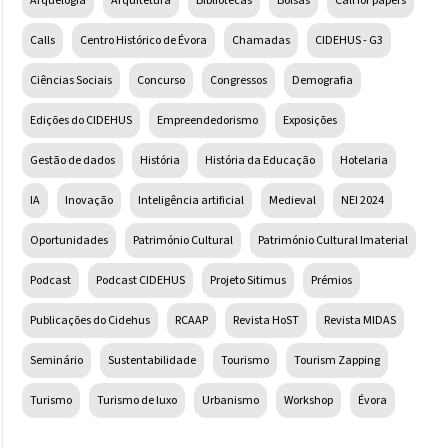
Arquelogia
Arquitetura
Bibliotecas
Bolsas
Call for papers
Calls
Centro Histórico de Évora
Chamadas
CIDEHUS - G3
Ciências Sociais
Concurso
Congressos
Demografia
Edições do CIDEHUS
Empreendedorismo
Exposições
Gestão de dados
História
História da Educação
Hotelaria
IA
Inovação
Inteligência artificial
Medieval
NEI 2024
Oportunidades
Património Cultural
Património Cultural Imaterial
Podcast
Podcast CIDEHUS
Projeto Sitimus
Prémios
Publicações do Cidehus
RCAAP
Revista HoST
Revista MIDAS
Seminário
Sustentabilidade
Tourismo
Tourism Zapping
Turismo
Turismo de luxo
Urbanismo
Workshop
Évora