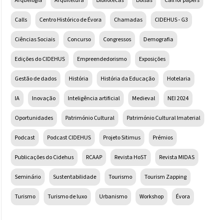
Arquelogia
Arquitetura
Bibliotecas
Bolsas
Call for papers
Calls
Centro Histórico de Évora
Chamadas
CIDEHUS - G3
Ciências Sociais
Concurso
Congressos
Demografia
Edições do CIDEHUS
Empreendedorismo
Exposições
Gestão de dados
História
História da Educação
Hotelaria
IA
Inovação
Inteligência artificial
Medieval
NEI 2024
Oportunidades
Património Cultural
Património Cultural Imaterial
Podcast
Podcast CIDEHUS
Projeto Sitimus
Prémios
Publicações do Cidehus
RCAAP
Revista HoST
Revista MIDAS
Seminário
Sustentabilidade
Tourismo
Tourism Zapping
Turismo
Turismo de luxo
Urbanismo
Workshop
Évora