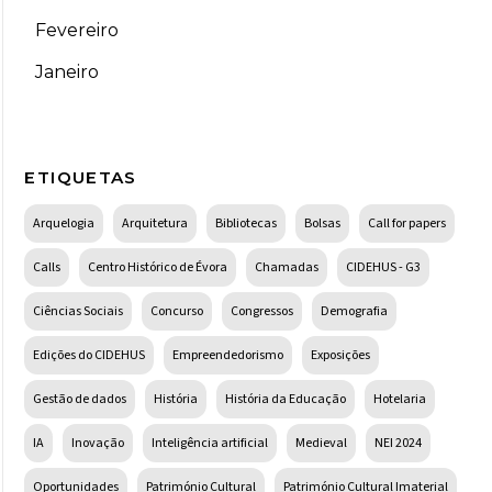
Fevereiro
Janeiro
ETIQUETAS
Arquelogia
Arquitetura
Bibliotecas
Bolsas
Call for papers
Calls
Centro Histórico de Évora
Chamadas
CIDEHUS - G3
Ciências Sociais
Concurso
Congressos
Demografia
Edições do CIDEHUS
Empreendedorismo
Exposições
Gestão de dados
História
História da Educação
Hotelaria
IA
Inovação
Inteligência artificial
Medieval
NEI 2024
Oportunidades
Património Cultural
Património Cultural Imaterial