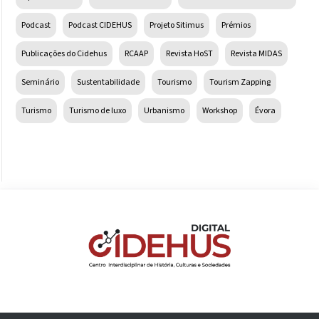
Podcast
Podcast CIDEHUS
Projeto Sitimus
Prémios
Publicações do Cidehus
RCAAP
Revista HoST
Revista MIDAS
Seminário
Sustentabilidade
Tourismo
Tourism Zapping
Turismo
Turismo de luxo
Urbanismo
Workshop
Évora