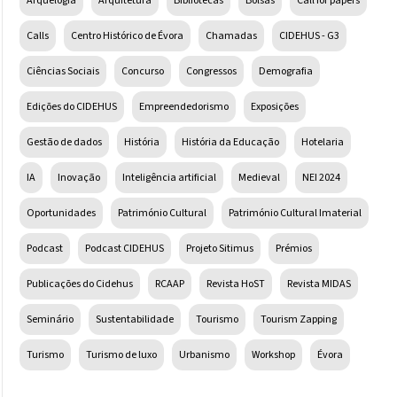
Arquelogia
Arquitetura
Bibliotecas
Bolsas
Call for papers
Calls
Centro Histórico de Évora
Chamadas
CIDEHUS - G3
Ciências Sociais
Concurso
Congressos
Demografia
Edições do CIDEHUS
Empreendedorismo
Exposições
Gestão de dados
História
História da Educação
Hotelaria
IA
Inovação
Inteligência artificial
Medieval
NEI 2024
Oportunidades
Património Cultural
Património Cultural Imaterial
Podcast
Podcast CIDEHUS
Projeto Sitimus
Prémios
Publicações do Cidehus
RCAAP
Revista HoST
Revista MIDAS
Seminário
Sustentabilidade
Tourismo
Tourism Zapping
Turismo
Turismo de luxo
Urbanismo
Workshop
Évora