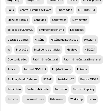
Arquelogia
Arquitetura
Bibliotecas
Bolsas
Call for papers
Calls
Centro Histórico de Évora
Chamadas
CIDEHUS - G3
Ciências Sociais
Concurso
Congressos
Demografia
Edições do CIDEHUS
Empreendedorismo
Exposições
Gestão de dados
História
História da Educação
Hotelaria
IA
Inovação
Inteligência artificial
Medieval
NEI 2024
Oportunidades
Património Cultural
Património Cultural Imaterial
Podcast
Podcast CIDEHUS
Projeto Sitimus
Prémios
Publicações do Cidehus
RCAAP
Revista HoST
Revista MIDAS
Seminário
Sustentabilidade
Tourismo
Tourism Zapping
Turismo
Turismo de luxo
Urbanismo
Workshop
Évora