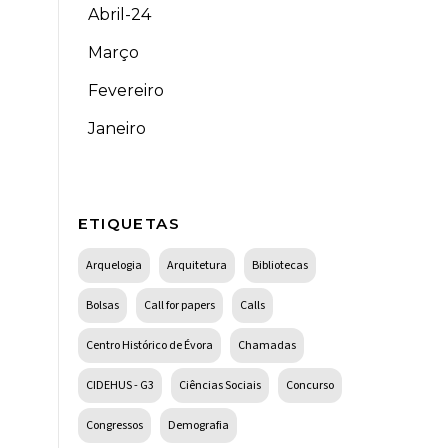
Abril-24
Março
Fevereiro
Janeiro
ETIQUETAS
Arquelogia
Arquitetura
Bibliotecas
Bolsas
Call for papers
Calls
Centro Histórico de Évora
Chamadas
CIDEHUS - G3
Ciências Sociais
Concurso
Congressos
Demografia