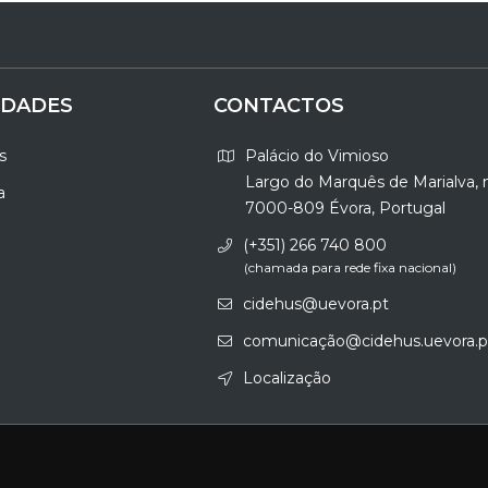
IDADES
CONTACTOS
s
Palácio do Vimioso
Largo do Marquês de Marialva, 
a
7000-809 Évora, Portugal
(+351) 266 740 800
(chamada para rede fixa nacional)
cidehus@uevora.pt
comunicação@cidehus.uevora.p
Localização