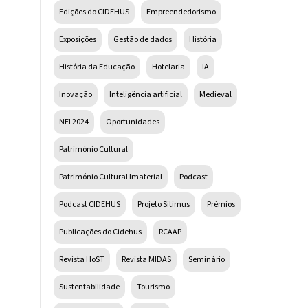
Edições do CIDEHUS
Empreendedorismo
Exposições
Gestão de dados
História
História da Educação
Hotelaria
IA
Inovação
Inteligência artificial
Medieval
NEI 2024
Oportunidades
Património Cultural
Património Cultural Imaterial
Podcast
Podcast CIDEHUS
Projeto Sitimus
Prémios
Publicações do Cidehus
RCAAP
Revista HoST
Revista MIDAS
Seminário
Sustentabilidade
Tourismo