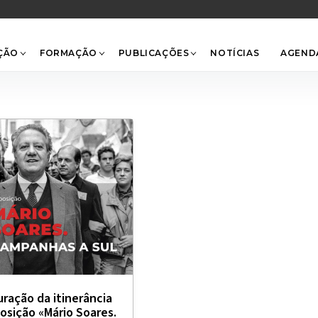
Back
To
Top
ÇÃO
FORMAÇÃO
PUBLICAÇÕES
NOTÍCIAS
AGEND
uração da itinerância
osição «Mário Soares.