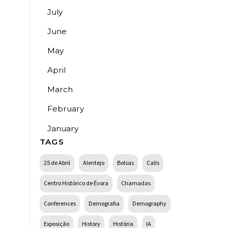
July
June
May
April
March
February
January
TAGS
25 de Abril
Alentejo
Bolsas
Calls
Centro Histórico de Évora
Chamadas
Conferences
Demografia
Demography
Exposição
History
História
IA