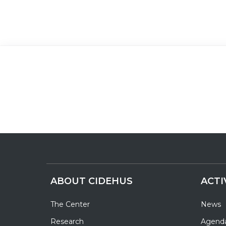
ABOUT CIDEHUS
ACTI
The Center
News
Research
Agend