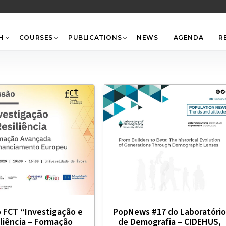
Back
To
Top
H
COURSES
PUBLICATIONS
NEWS
AGENDA
R
 FCT “Investigação e
PopNews #17 do Laboratório
liência – Formação
de Demografia – CIDEHUS,