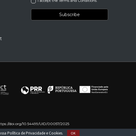
I accept the Terms and Conditions.
t
ttps://doi.org/10.54499/UID/00057/2025
on – NextGenerationEU
nossa
Política de Privacidade e Cookies
.
OK