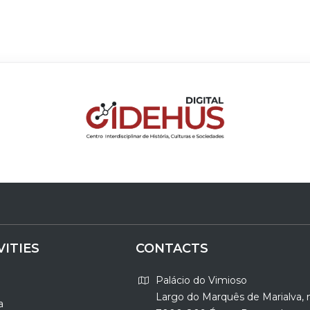
VITIES
CONTACTS
Palácio do Vimioso
Largo do Marquês de Marialva, 
a