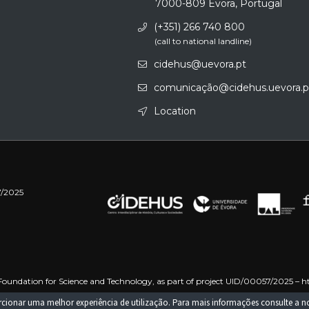
7000-809 Évora, Portugal
(+351) 266 740 800
(call to national landline)
cidehus@uevora.pt
comunicação@cidehus.uevora.p
Location
7/2025
oundation for Science and Technology, as part of project UID/00057/2025 –
h
 –
https://doi.org/10.54499/UID/PRR/00057/2025
Funded by the European Uni
porcionar uma melhor experiência de utilização. Para mais informações consulte a 