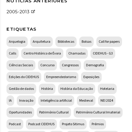
NOTÍCIAS ANTERIORES
2005-2013
ETIQUETAS
Arquelogia
Arquitetura
Bibliotecas
Bolsas
Call for papers
Calls
Centro Histórico de Évora
Chamadas
CIDEHUS - G3
Ciências Sociais
Concurso
Congressos
Demografia
Edições do CIDEHUS
Empreendedorismo
Exposições
Gestão de dados
História
História da Educação
Hotelaria
IA
Inovação
Inteligência artificial
Medieval
NEI 2024
Oportunidades
Património Cultural
Património Cultural Imaterial
Podcast
Podcast CIDEHUS
Projeto Sitimus
Prémios