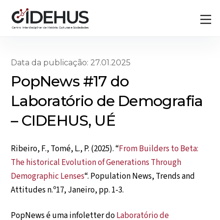
Skip
Back
M
to
To
content
Top
Data da publicação: 27.01.2025
PopNews #17 do
Laboratório de Demografia
– CIDEHUS, UÉ
Ribeiro, F., Tomé, L., P. (2025). “
From Builders to Beta:
The historical Evolution of Generations Through
Demographic Lenses
“. Population News, Trends and
Attitudes n.º17, Janeiro, pp. 1-3.
PopNews é uma infoletter do
Laboratório de