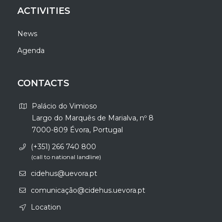
ACTIVITIES
News
Agenda
CONTACTS
Palácio do Vimioso
Largo do Marquês de Marialva, nº 8
7000-809 Évora, Portugal
(+351) 266 740 800
(call to national landline)
cidehus@uevora.pt
comunicação@cidehus.uevora.pt
Location