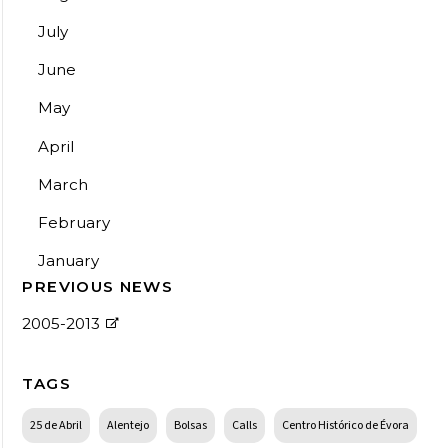
July
June
May
April
March
February
January
PREVIOUS NEWS
2005-2013
TAGS
25 de Abril
Alentejo
Bolsas
Calls
Centro Histórico de Évora