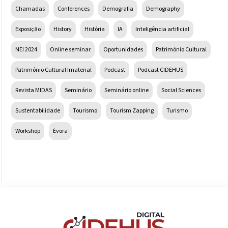
Chamadas
Conferences
Demografia
Demography
Exposição
History
História
IA
Inteligência artificial
NEI 2024
Online seminar
Oportunidades
Património Cultural
Património Cultural Imaterial
Podcast
Podcast CIDEHUS
Revista MIDAS
Seminário
Seminário online
Social Sciences
Sustentabilidade
Tourismo
Tourism Zapping
Turismo
Workshop
Évora