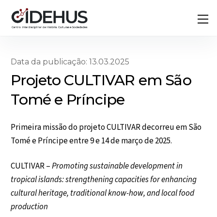
Skip
Back
M
to
To
content
Top
Data da publicação: 13.03.2025
Projeto CULTIVAR em São
Tomé e Príncipe
Primeira missão do projeto CULTIVAR decorreu em São
Tomé e Príncipe entre 9 e 14 de março de 2025.
CULTIVAR –
Promoting sustainable development in
tropical islands: strengthening capacities for enhancing
cultural heritage, traditional know-how, and local food
production