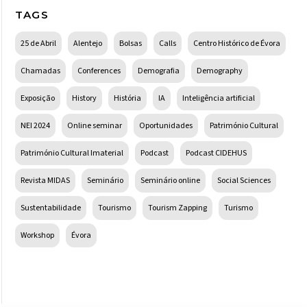
TAGS
25 de Abril
Alentejo
Bolsas
Calls
Centro Histórico de Évora
Chamadas
Conferences
Demografia
Demography
Exposição
History
História
IA
Inteligência artificial
NEI 2024
Online seminar
Oportunidades
Património Cultural
Património Cultural Imaterial
Podcast
Podcast CIDEHUS
Revista MIDAS
Seminário
Seminário online
Social Sciences
Sustentabilidade
Tourismo
Tourism Zapping
Turismo
Workshop
Évora