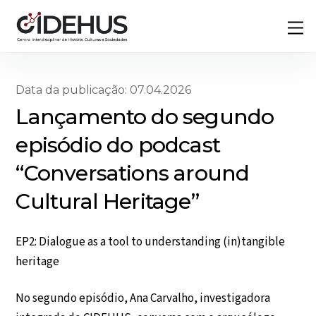
Skip
Back
M
to
To
content
Top
Data da publicação: 07.04.2026
Lançamento do segundo
episódio do podcast
“Conversations around
Cultural Heritage”
EP2: Dialogue as a tool to understanding (in)tangible
heritage
No segundo episódio, Ana Carvalho, investigadora