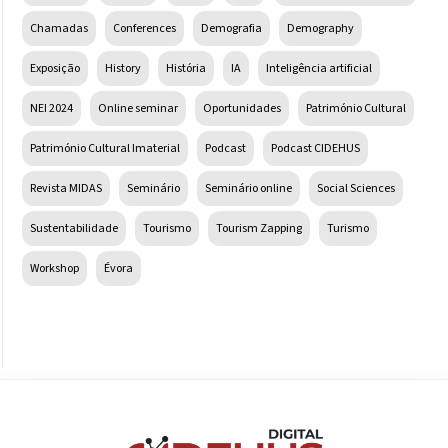
Chamadas
Conferences
Demografia
Demography
Exposição
History
História
IA
Inteligência artificial
NEI 2024
Online seminar
Oportunidades
Património Cultural
Património Cultural Imaterial
Podcast
Podcast CIDEHUS
Revista MIDAS
Seminário
Seminário online
Social Sciences
Sustentabilidade
Tourismo
Tourism Zapping
Turismo
Workshop
Évora