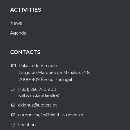
ACTIVITIES
News
Agenda
CONTACTS
Palácio do Vimioso
Largo do Marquês de Marialva, nº 8
7000-809 Évora, Portugal
(+351) 266 740 800
(call to national landline)
cidehus@uevora.pt
comunicação@cidehus.uevora.pt
Location