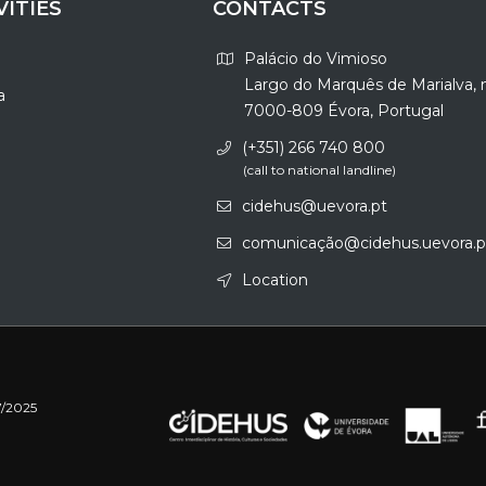
VITIES
CONTACTS
Palácio do Vimioso
Largo do Marquês de Marialva, 
a
7000-809 Évora, Portugal
(+351) 266 740 800
(call to national landline)
cidehus@uevora.pt
comunicação@cidehus.uevora.p
Location
7/2025