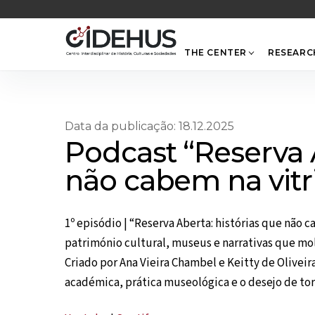
Skip
to
content
THE CENTER
RESEARC
Data da publicação: 18.12.2025
Podcast “Reserva A
não cabem na vitr
1º episódio | “Reserva Aberta: histórias que não
património cultural, museus e narrativas que mo
Criado por Ana Vieira Chambel e Keitty de Olivei
académica, prática museológica e o desejo de torn