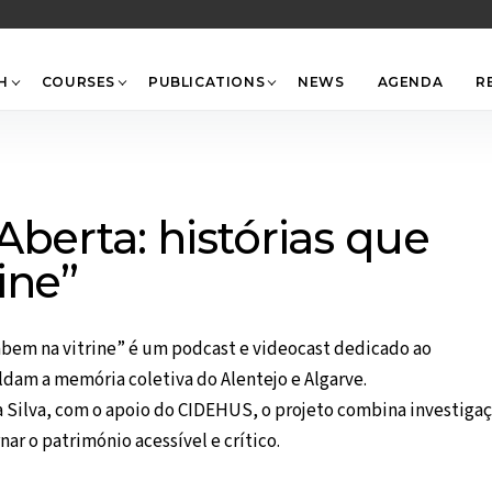
Back
To
Top
H
COURSES
PUBLICATIONS
NEWS
AGENDA
R
berta: histórias que
ine”
 cabem na vitrine” é um podcast e videocast dedicado ao
ldam a memória coletiva do Alentejo e Algarve.
ra Silva, com o apoio do CIDEHUS, o projeto combina investiga
ar o património acessível e crítico.