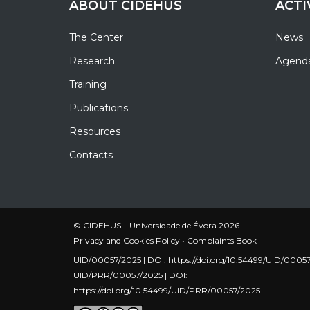
ABOUT CIDEHUS
ACTI
The Center
News
Research
Agend
Training
Publications
Resources
Contacts
© CIDEHUS – Universidade de Évora 2026
Privacy and Cookies Policy
•
Complaints Book
UID/00057/2025 | DOI:
https://doi.org/10.54499/UID/0005
UID/PRR/00057/2025 | DOI:
https://doi.org/10.54499/UID/PRR/00057/2025