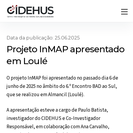
Skip
Back
M
to
To
content
Top
Data da publicação: 25.06.2025
Projeto InMAP apresentado
em Loulé
O projeto InMAP foi apresentado no passado dia 6 de
junho de 2025 no âmbito do 6.º Encontro BAD ao Sul,
que se realizou em Almancil (Loulé).
A apresentação esteve a cargo de Paulo Batista,
investigador do CIDEHUS e Co-Investigador
Responsável, em colaboração com Ana Carvalho,