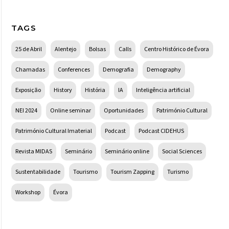
TAGS
25 de Abril
Alentejo
Bolsas
Calls
Centro Histórico de Évora
Chamadas
Conferences
Demografia
Demography
Exposição
History
História
IA
Inteligência artificial
NEI 2024
Online seminar
Oportunidades
Património Cultural
Património Cultural Imaterial
Podcast
Podcast CIDEHUS
Revista MIDAS
Seminário
Seminário online
Social Sciences
Sustentabilidade
Tourismo
Tourism Zapping
Turismo
Workshop
Évora