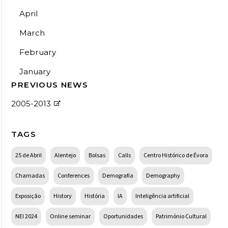
April
March
February
January
PREVIOUS NEWS
2005-2013
TAGS
25 de Abril
Alentejo
Bolsas
Calls
Centro Histórico de Évora
Chamadas
Conferences
Demografia
Demography
Exposição
History
História
IA
Inteligência artificial
NEI 2024
Online seminar
Oportunidades
Património Cultural