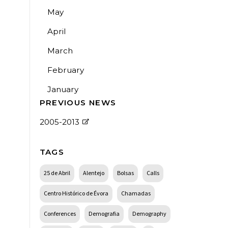
May
April
March
February
January
PREVIOUS NEWS
2005-2013
TAGS
25 de Abril
Alentejo
Bolsas
Calls
Centro Histórico de Évora
Chamadas
Conferences
Demografia
Demography