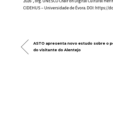
2026”, org. UNESCO Chair on Digital Cultural Heri
CIDEHUS – Universidade de Évora. DOI: https://d
ASTO apresenta novo estudo sobre o pe
do visitante do Alentejo