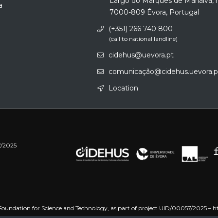
Largo do Marquês de Marialva, 
a
7000-809 Évora, Portugal
(+351) 266 740 800
(call to national landline)
cidehus@uevora.pt
comunicação@cidehus.uevora.p
Location
7/2025
oundation for Science and Technology, as part of project UID/00057/2025 –
h