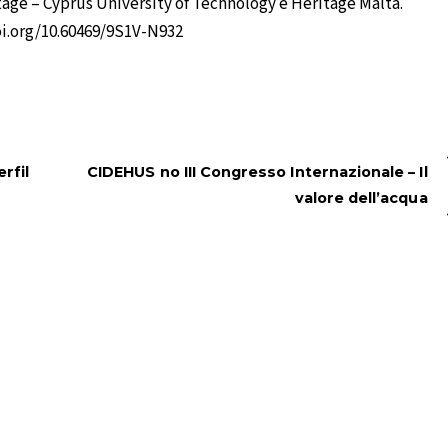
tage – Cyprus University of Technology e Heritage Malta.
oi.org/10.60469/9S1V-N932
rfil
CIDEHUS no III Congresso Internazionale – Il
valore dell’acqua