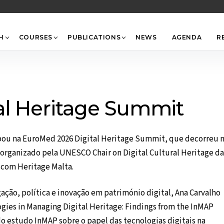
Back
To
Top
H
COURSES
PUBLICATIONS
NEWS
AGENDA
R
al Heritage Summit
ipou na EuroMed 2026 Digital Heritage Summit, que decorreu 
o organizado pela UNESCO Chair on Digital Cultural Heritage da
 com Heritage Malta.
ação, política e inovação em património digital, Ana Carvalho
ogies in Managing Digital Heritage: Findings from the InMAP
o estudo InMAP sobre o papel das tecnologias digitais na