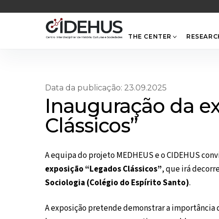
Skip
to
content
THE CENTER
RESEARC
Data da publicação: 23.09.2025
Inauguração da e
Clássicos”
A equipa do projeto MEDHEUS e o CIDEHUS convid
exposição “Legados Clássicos”
, que irá decorr
Sociologia (Colégio do Espírito Santo)
.
A exposição pretende demonstrar a importância d