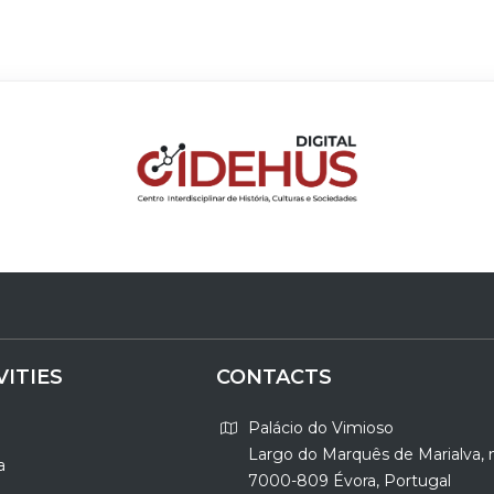
VITIES
CONTACTS
Palácio do Vimioso
Largo do Marquês de Marialva, 
a
7000-809 Évora, Portugal