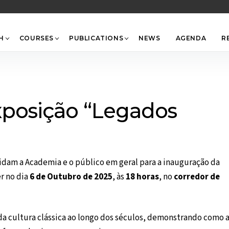
Back
To
Top
H
COURSES
PUBLICATIONS
NEWS
AGENDA
R
xposição “Legados
am a Academia e o público em geral para a inauguração da
er no dia
6 de Outubro de 2025
, às
18 horas
, no
corredor de
a cultura clássica ao longo dos séculos, demonstrando como 