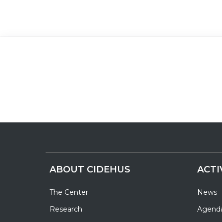
ABOUT CIDEHUS
ACTI
The Center
News
Research
Agend