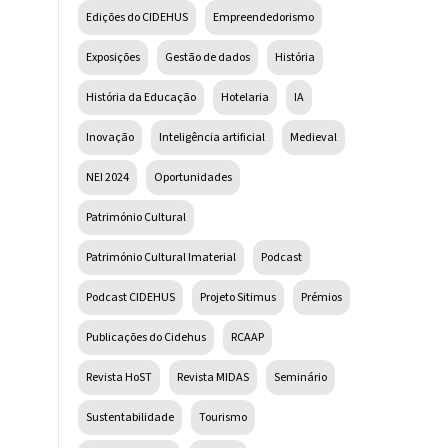
Edições do CIDEHUS
Empreendedorismo
Exposições
Gestão de dados
História
História da Educação
Hotelaria
IA
Inovação
Inteligência artificial
Medieval
NEI 2024
Oportunidades
Património Cultural
Património Cultural Imaterial
Podcast
Podcast CIDEHUS
Projeto Sitimus
Prémios
Publicações do Cidehus
RCAAP
Revista HoST
Revista MIDAS
Seminário
Sustentabilidade
Tourismo