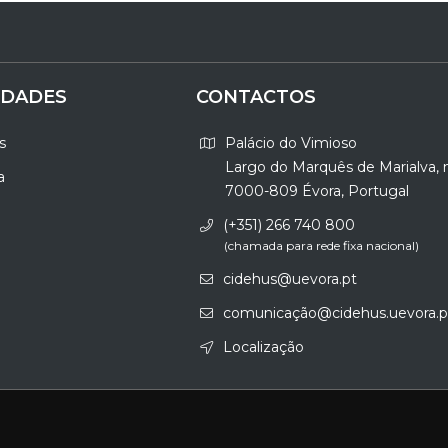
IDADES
CONTACTOS
s
Palácio do Vimioso
Largo do Marquês de Marialva, 
a
7000-809 Évora, Portugal
(+351) 266 740 800
(chamada para rede fixa nacional)
cidehus@uevora.pt
comunicação@cidehus.uevora.p
Localização