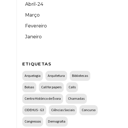
Abril-24
Março
Fevereiro
Janeiro
ETIQUETAS
Arquelogia
Arquitetura
Bibliotecas
Bolsas
Call for papers
Calls
Centro Histórico de Évora
Chamadas
CIDEHUS - G3
Ciências Sociais
Concurso
Congressos
Demografia