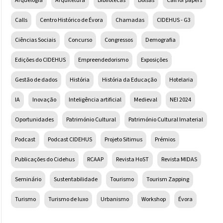
Arquelogia
Arquitetura
Bibliotecas
Bolsas
Call for papers
Calls
Centro Histórico de Évora
Chamadas
CIDEHUS - G3
Ciências Sociais
Concurso
Congressos
Demografia
Edições do CIDEHUS
Empreendedorismo
Exposições
Gestão de dados
História
História da Educação
Hotelaria
IA
Inovação
Inteligência artificial
Medieval
NEI 2024
Oportunidades
Património Cultural
Património Cultural Imaterial
Podcast
Podcast CIDEHUS
Projeto Sitimus
Prémios
Publicações do Cidehus
RCAAP
Revista HoST
Revista MIDAS
Seminário
Sustentabilidade
Tourismo
Tourism Zapping
Turismo
Turismo de luxo
Urbanismo
Workshop
Évora