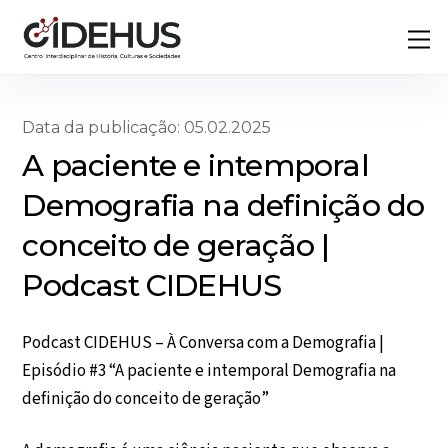
Skip
Back
M
to
To
content
Top
Data da publicação: 05.02.2025
A paciente e intemporal
Demografia na definição do
conceito de geração |
Podcast CIDEHUS
Podcast CIDEHUS – À Conversa com a Demografia |
Episódio #3 “A paciente e intemporal Demografia na
definição do conceito de geração”