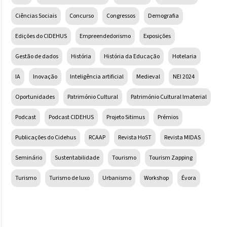
Ciências Sociais
Concurso
Congressos
Demografia
Edições do CIDEHUS
Empreendedorismo
Exposições
Gestão de dados
História
História da Educação
Hotelaria
IA
Inovação
Inteligência artificial
Medieval
NEI 2024
Oportunidades
Património Cultural
Património Cultural Imaterial
Podcast
Podcast CIDEHUS
Projeto Sitimus
Prémios
Publicações do Cidehus
RCAAP
Revista HoST
Revista MIDAS
Seminário
Sustentabilidade
Tourismo
Tourism Zapping
Turismo
Turismo de luxo
Urbanismo
Workshop
Évora