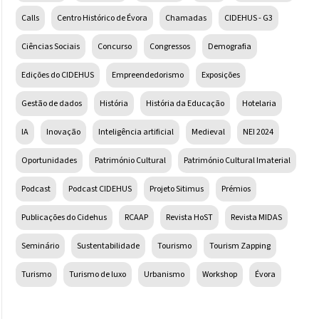
Calls
Centro Histórico de Évora
Chamadas
CIDEHUS - G3
Ciências Sociais
Concurso
Congressos
Demografia
Edições do CIDEHUS
Empreendedorismo
Exposições
Gestão de dados
História
História da Educação
Hotelaria
IA
Inovação
Inteligência artificial
Medieval
NEI 2024
Oportunidades
Património Cultural
Património Cultural Imaterial
Podcast
Podcast CIDEHUS
Projeto Sitimus
Prémios
Publicações do Cidehus
RCAAP
Revista HoST
Revista MIDAS
Seminário
Sustentabilidade
Tourismo
Tourism Zapping
Turismo
Turismo de luxo
Urbanismo
Workshop
Évora