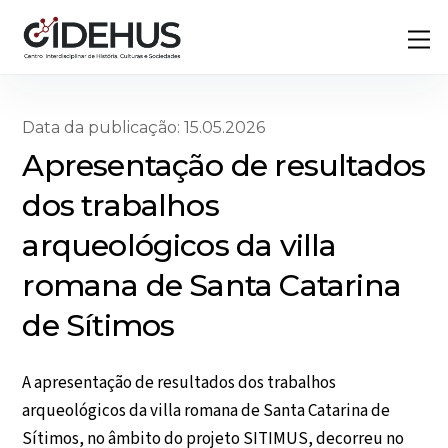
Skip
Back
M
to
To
content
Top
Data da publicação: 15.05.2026
Apresentação de resultados
dos trabalhos
arqueológicos da villa
romana de Santa Catarina
de Sítimos
A apresentação de resultados dos trabalhos
arqueológicos da villa romana de Santa Catarina de
Sítimos, no âmbito do projeto SITIMUS, decorreu no