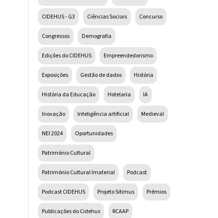
CIDEHUS - G3
Ciências Sociais
Concurso
Congressos
Demografia
Edições do CIDEHUS
Empreendedorismo
Exposições
Gestão de dados
História
História da Educação
Hotelaria
IA
Inovação
Inteligência artificial
Medieval
NEI 2024
Oportunidades
Património Cultural
Património Cultural Imaterial
Podcast
Podcast CIDEHUS
Projeto Sitimus
Prémios
Publicações do Cidehus
RCAAP