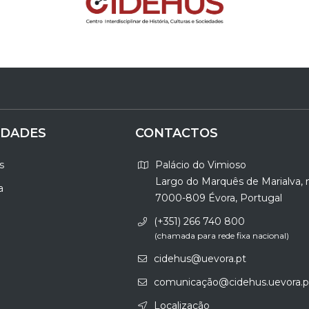
IDADES
CONTACTOS
s
Palácio do Vimioso
Largo do Marquês de Marialva, 
a
7000-809 Évora, Portugal
(+351) 266 740 800
(chamada para rede fixa nacional)
cidehus@uevora.pt
comunicação@cidehus.uevora.p
Localização