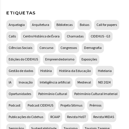
ETIQUETAS
Arquelogia
Arquitetura
Bibliotecas
Bolsas
Call for papers
Calls
Centro Histórico de Évora
Chamadas
CIDEHUS - G3
Ciências Sociais
Concurso
Congressos
Demografia
Edições do CIDEHUS
Empreendedorismo
Exposições
Gestão de dados
História
História da Educação
Hotelaria
IA
Inovação
Inteligência artificial
Medieval
NEI 2024
Oportunidades
Património Cultural
Património Cultural Imaterial
Podcast
Podcast CIDEHUS
Projeto Sitimus
Prémios
Publicações do Cidehus
RCAAP
Revista HoST
Revista MIDAS
Seminário
Sustentabilidade
Tourismo
Tourism Zapping