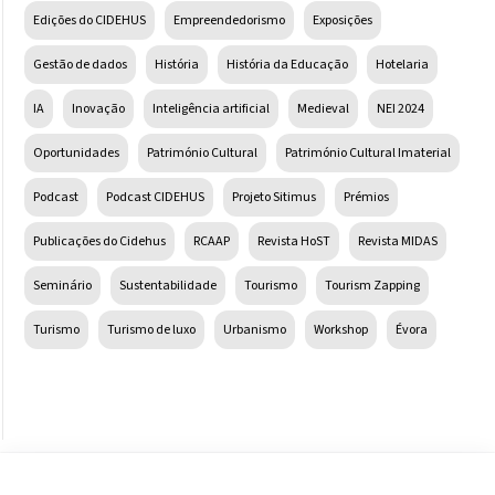
Edições do CIDEHUS
Empreendedorismo
Exposições
Gestão de dados
História
História da Educação
Hotelaria
IA
Inovação
Inteligência artificial
Medieval
NEI 2024
Oportunidades
Património Cultural
Património Cultural Imaterial
Podcast
Podcast CIDEHUS
Projeto Sitimus
Prémios
Publicações do Cidehus
RCAAP
Revista HoST
Revista MIDAS
Seminário
Sustentabilidade
Tourismo
Tourism Zapping
Turismo
Turismo de luxo
Urbanismo
Workshop
Évora