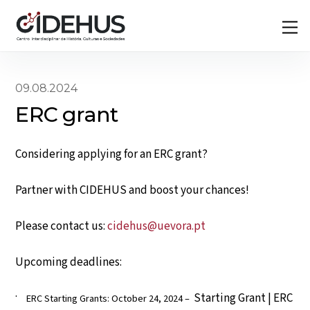
Skip
Back
M
to
To
content
Top
09.08.2024
ERC grant
Considering applying for an ERC grant?
Partner with CIDEHUS and boost your chances!
Please contact us:
cidehus@uevora.pt
Upcoming deadlines:
Starting Grant | ERC
ERC Starting Grants: October 24, 2024 –