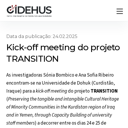
Skip
Back
M
to
To
content
Top
Data da publicação: 24.02.2025
Kick-off meeting do projeto
TRANSITION
As investigadoras Sónia Bombico e Ana Sofia Ribeiro
encontram-se na Universidade de Dohuk (Curdistão,
Iraque) para a
kick-off meeting
do projeto
TRANSITION
(
Preserving the tangible and intangible Cultural Heritage
of Minority Communities in the Kurdistan region of Iraq
and in Yemen, through Capacity Building of university
staff members
) a decorrer entre os dias 24 e 25 de