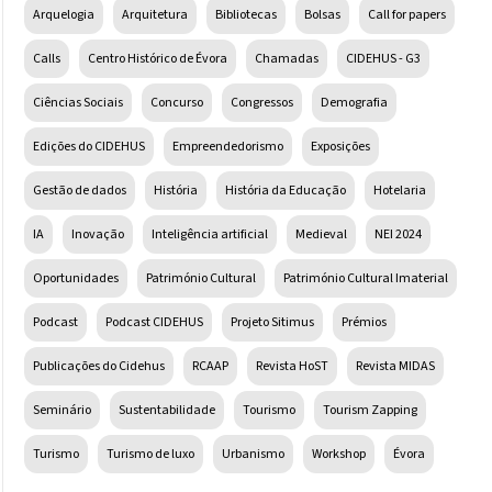
Arquelogia
Arquitetura
Bibliotecas
Bolsas
Call for papers
Calls
Centro Histórico de Évora
Chamadas
CIDEHUS - G3
Ciências Sociais
Concurso
Congressos
Demografia
Edições do CIDEHUS
Empreendedorismo
Exposições
Gestão de dados
História
História da Educação
Hotelaria
IA
Inovação
Inteligência artificial
Medieval
NEI 2024
Oportunidades
Património Cultural
Património Cultural Imaterial
Podcast
Podcast CIDEHUS
Projeto Sitimus
Prémios
Publicações do Cidehus
RCAAP
Revista HoST
Revista MIDAS
Seminário
Sustentabilidade
Tourismo
Tourism Zapping
Turismo
Turismo de luxo
Urbanismo
Workshop
Évora